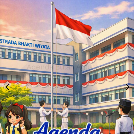
Agenda Bulan Agustus
2026
Halo Be Winners, simak
agenda kegiatan sekolah
yang dilaksanakan di bulan
Agustus ini. Berbagai...
Selengkapnya